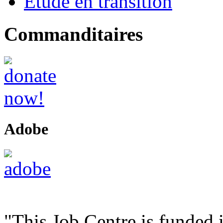
Étude en transition
Commanditaires
Adobe
"This Job Centre is funded 